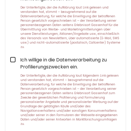
Der Unterfertigte, der die
Aufklärung laut Link
gelesen und
verstanden hat, stimmt – bezugnehmend auf die
Datenverarbeitung, für welche die Einwilligung der betroffenen
Person gesetzlich vorgeschrieben ist – der Verarbeitung seiner
personenbezogenen Daten seitens Erlebnisort Gassenhof für die
Übermittlung von Werbe- und Marketingmitteilungen über
unsere Dienstleistungen, Aktionen/Angebote usw., einschließlich
des Versands von Newslettern, über automatisierte (E-Mail, SMS
usw.) und nicht-automatisierte (postalisch, Callcenter) Systeme
zu.
Ich willige in die Datenverarbeitung zu
Profilierungszwecken ein.
Der Unterfertigte, der die
Aufklärung laut folgendem Link
gelesen
und verstanden hat, stimmt – bezugnehmend auf die
Datenverarbeitung, für welche die Einwilligung der betroffenen
Person gesetzlich vorgeschrieben ist – der Verarbeitung seiner
personenbezogenen Daten seitens Erlebnisort Gassenhof zum
Zwecke der gewerblichen Profilierung und Formulierung
personalisierter Angebote und personalisierter Werbung auf der
Grundlage der getätigten Käufe und/oder des
Navigationsverhaltens und/oder sonstigen Konsumverhaltens
und/oder seiner in den Formularen der Webseite eingegebenen
Daten und/oder seiner Antworten in Marktforschungsumfragen
zu.