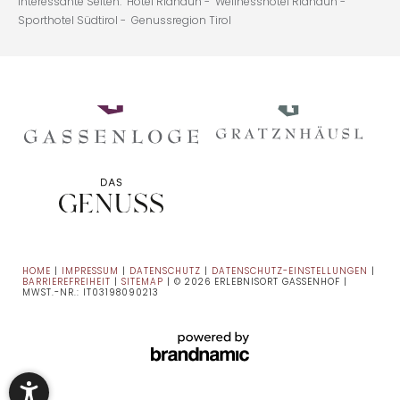
Interessante Seiten:
Hotel Ridnaun -
Wellnesshotel Ridnaun -
Sporthotel Südtirol -
Genussregion Tirol
HOME
|
IMPRESSUM
|
DATENSCHUTZ
|
DATENSCHUTZ-EINSTELLUNGEN
|
BARRIEREFREIHEIT
|
SITEMAP
|
© 2026 ERLEBNISORT GASSENHOF
|
MWST.-NR.: IT03198090213