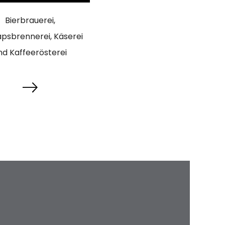
Bierbrauerei,
psbrennerei, Käserei
nd Kaffeerösterei