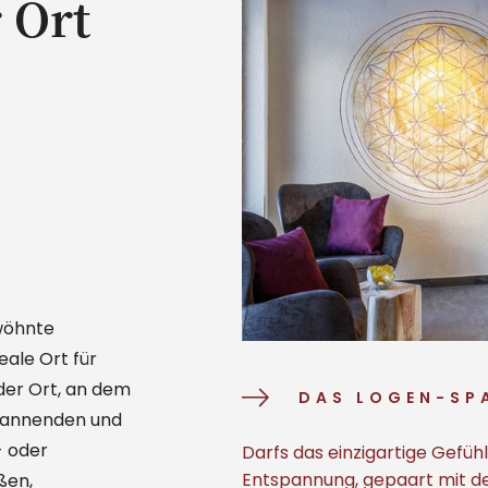
 Ort
wöhnte
eale Ort für
t der Ort, an dem
DAS LOGEN-SP
pannenden und
- oder
Darfs das einzigartige Gefühl
Entspannung, gepaart mit d
ßen,