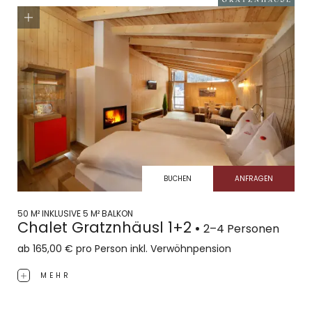
BUCHEN
ANFRAGEN
50 M² INKLUSIVE 5 M² BALKON
50 
Chalet Gratznhäusl 1+2
Ch
2–4 Personen
ab
165,00 €
pro Person
inkl. Verwöhnpension
ab
MEHR