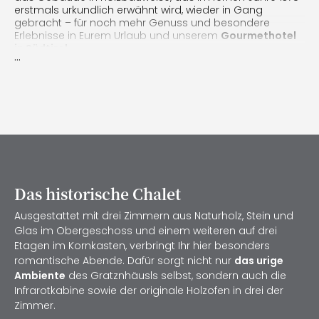
erstmals urkundlich erwähnt wird, wieder in Gang
gebracht – für noch mehr Genuss und besondere
Erlebnisse in Eurem Urlaub und unserem
Gourmethotel
in Südtirol
.
...
Das Gratznhäusl mit dazugehörigem Kornkasten ist ein
echter Schatz aus vergangener Zeit
. Zu schade wäre
es, diesen nicht zu nutzen. Als
Gourmethotel in Südtirol
könnt Ihr heute dort neben kulinarischen Köstlichkeiten
aus der Südtiroler Küche auch einen einzigartigen
Aufenthalt genießen.
Das historische Chalet
Ausgestattet mit drei Zimmern aus Naturholz, Stein und
Glas im Obergeschoss und einem weiteren auf drei
Etagen im Kornkasten, verbringt Ihr hier besonders
romantische Abende. Dafür sorgt nicht nur
das urige
Ambiente
des Gratznhäusls selbst, sondern auch die
Infrarotkabine sowie der originale Holzofen in drei der
Zimmer.