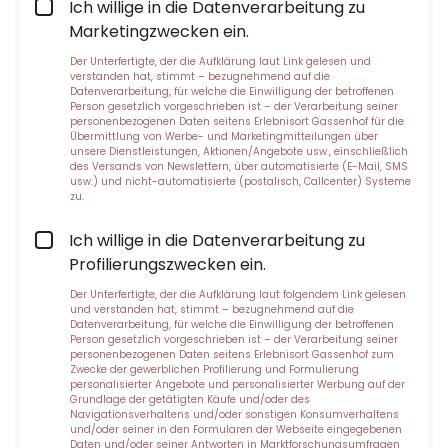
Ich willige in die Datenverarbeitung zu
Marketingzwecken ein.
Der Unterfertigte, der die
Aufklärung laut Link
gelesen und
verstanden hat, stimmt – bezugnehmend auf die
Datenverarbeitung, für welche die Einwilligung der betroffenen
Person gesetzlich vorgeschrieben ist – der Verarbeitung seiner
personenbezogenen Daten seitens Erlebnisort Gassenhof für die
Übermittlung von Werbe- und Marketingmitteilungen über
unsere Dienstleistungen, Aktionen/Angebote usw., einschließlich
des Versands von Newslettern, über automatisierte (E-Mail, SMS
usw.) und nicht-automatisierte (postalisch, Callcenter) Systeme
zu.
Ich willige in die Datenverarbeitung zu
Profilierungszwecken ein.
Der Unterfertigte, der die
Aufklärung laut folgendem Link
gelesen
und verstanden hat, stimmt – bezugnehmend auf die
Datenverarbeitung, für welche die Einwilligung der betroffenen
Person gesetzlich vorgeschrieben ist – der Verarbeitung seiner
personenbezogenen Daten seitens Erlebnisort Gassenhof zum
Zwecke der gewerblichen Profilierung und Formulierung
personalisierter Angebote und personalisierter Werbung auf der
Grundlage der getätigten Käufe und/oder des
Navigationsverhaltens und/oder sonstigen Konsumverhaltens
und/oder seiner in den Formularen der Webseite eingegebenen
Daten und/oder seiner Antworten in Marktforschungsumfragen