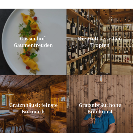
Gassenhof-
Die Welt der edlen
Gaumenfreuden
Tropfen
Gratznhäusl: feinste
Gratznbräu: hohe
Kulinarik
Braukunst