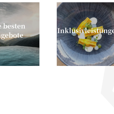
e besten
Inklusivleistung
gebote