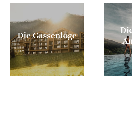
Di
Die Gassenloge
An