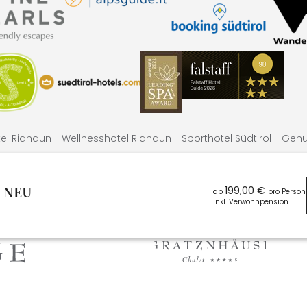
el Ridnaun -
Wellnesshotel Ridnaun -
Sporthotel Südtirol -
Genus
- NEU
199,00 €
ab
pro Person
inkl. Verwöhnpension