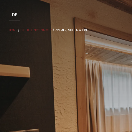
DE
IT
EN
HOME
/
DIE LIEBLINGSZIMMER
/
ZIMMER, SUITEN & PREISE