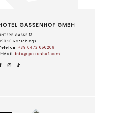
HOTEL GASSENHOF GMBH
UNTERE GASSE 13
39040 Ratschings
Telefon
:
+39 0472 656209
E-Mail
:
info@
gassenhof.
com