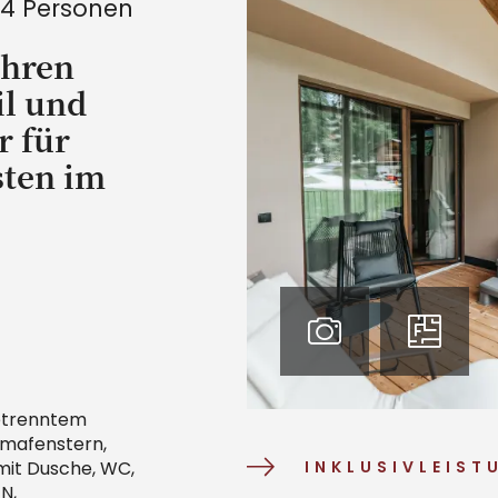
–4 Personen
ihren
il und
r für
sten im
getrenntem
amafenstern,
mit Dusche, WC,
INKLUSIVLEIST
N,