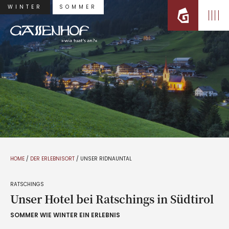
WINTER
SOMMER
HOME
/
DER ERLEBNISORT
/
UNSER RIDNAUNTAL
RATSCHINGS
Unser Hotel bei Ratschings in Südtirol
SOMMER WIE WINTER EIN ERLEBNIS