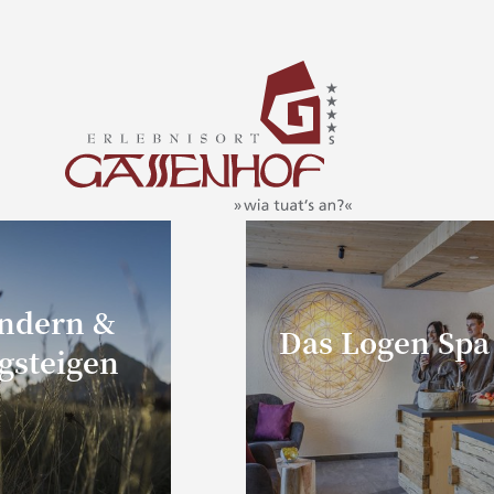
ndern &
Das Logen Spa
gsteigen