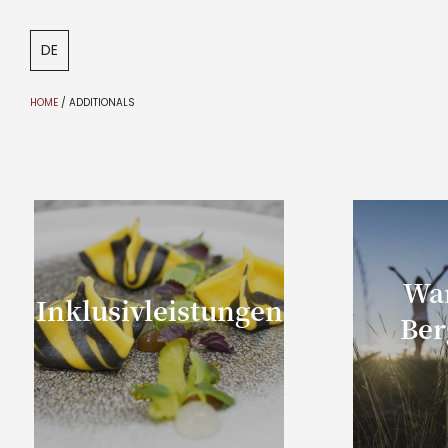
DE
IT
EN
HOME
/
ADDITIONALS
Wa
Inklusivleistungen
Ber