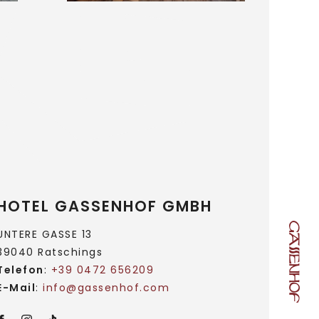
HOTEL GASSENHOF GMBH
UNTERE GASSE 13
39040 Ratschings
Telefon
:
+39 0472 656209
E-Mail
:
info@
gassenhof.
com