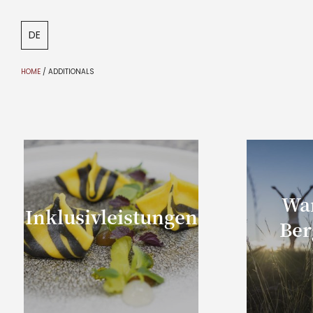
DE
IT
EN
HOME
/
ADDITIONALS
Wa
Inklusivleistungen
Ber