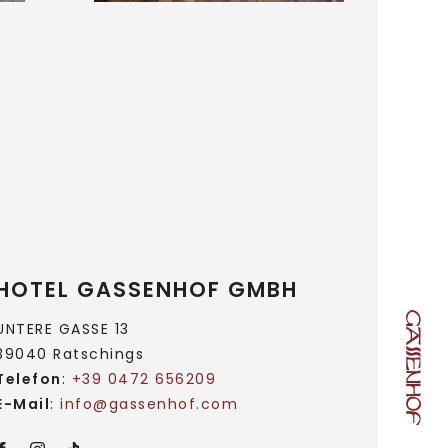
HOTEL GASSENHOF GMBH
UNTERE GASSE 13
39040 Ratschings
Telefon
:
+39 0472 656209
E-Mail
:
info@
gassenhof.
com