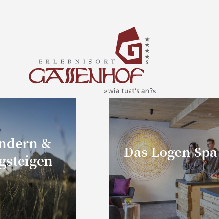
ndern &
Das Logen Spa
gsteigen