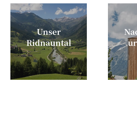
Unser
Na
Ridnauntal
ur