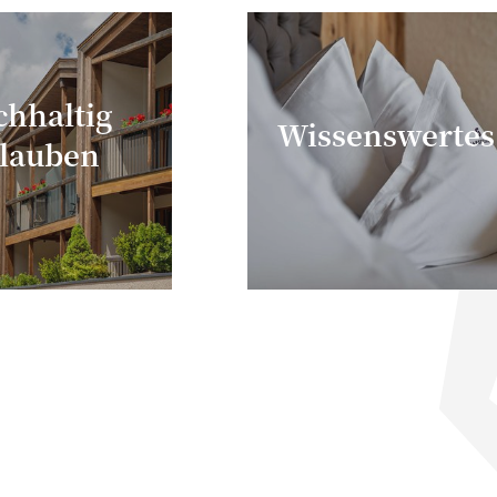
chhaltig
Wissenswertes
lauben