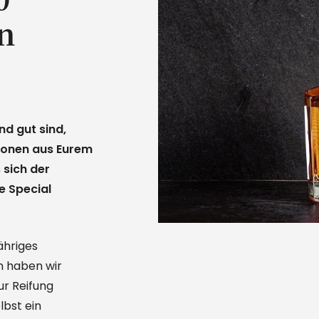
n
d gut sind,
ionen aus Eurem
 sich der
e Special
ähriges
n haben wir
ur Reifung
lbst ein