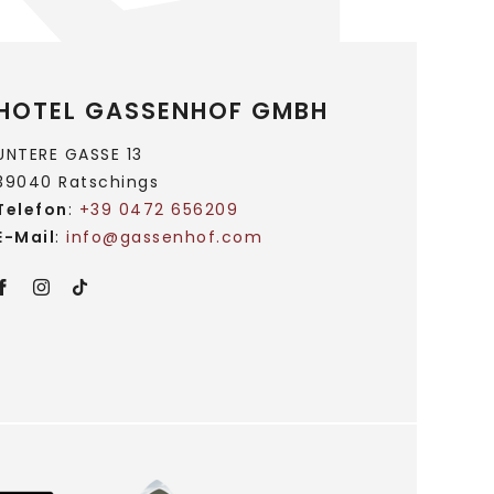
HOTEL GASSENHOF GMBH
UNTERE GASSE 13
39040 Ratschings
Telefon
:
+39 0472 656209
E-Mail
:
info@
gassenhof.
com