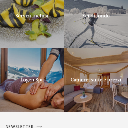
Servizi inclusi
Sci di fondo
Logen Spa
Camere, suite e prezzi
NEWSLETTER