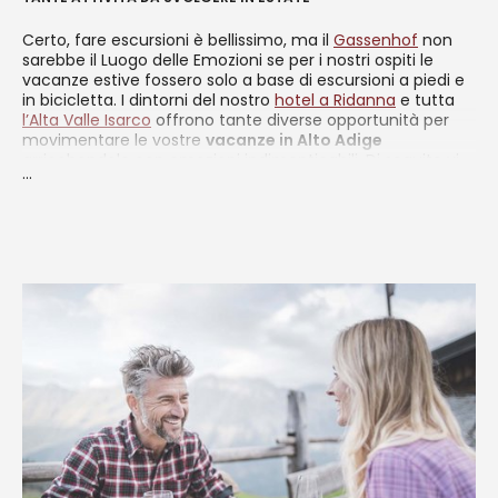
Certo, fare escursioni è bellissimo, ma il
Gassenhof
non
sarebbe il Luogo delle Emozioni se per i nostri ospiti le
vacanze estive fossero solo a base di escursioni a piedi e
in bicicletta. I dintorni del nostro
hotel a Ridanna
e tutta
l’Alta Valle Isarco
offrono tante diverse opportunità per
movimentare le vostre
vacanze in Alto Adige
arricchendole con emozioni indimenticabili. Di seguito vi
...
proponiamo una panoramica con i nostri suggerimenti…
sperando che li troverete utili!