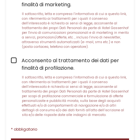
finalità di marketing.
Il sottoscritto, letta e compresa
l’informativa di cui a questo link
,
con riferimento ai trattamenti per i quali il consenso
dell’interessato è richiesto ai sensi di legge, acconsente al
trattamento dei propri Dati Personali da parte di Hotel Gassenhof
per l'invio di comunicazioni promozionali e di marketing in merito
a servizi, promozioni/offerte, etc. , incluso l’invio di newsletter,
attraverso strumenti automatizzati (e-mail, sms etc.) e non
(posta cartacea, telefono con operatore).
Acconsento al trattamento dei dati per
finalità di profilazione.
Il sottoscritto, letta e compresa
l’informativa di cui a questo link
,
con riferimento ai trattamenti per i quali il consenso
dell’interessato è richiesto ai sensi di legge, acconsente al
trattamento dei propri Dati Personali da parte di Hotel Gassenhof
per scopi di profilazione commerciale e formulazione di offerte
personalizzate e pubblicità mirata, sulla base degli acquisti
effettuati e/o di comportamenti di navigazione e/o di altri
dettagli di consumo e/o dei dati forniti all’atto dell’iscrizione al
sito e/o delle risposte date alle indagini di mercato.
* obbligatorio