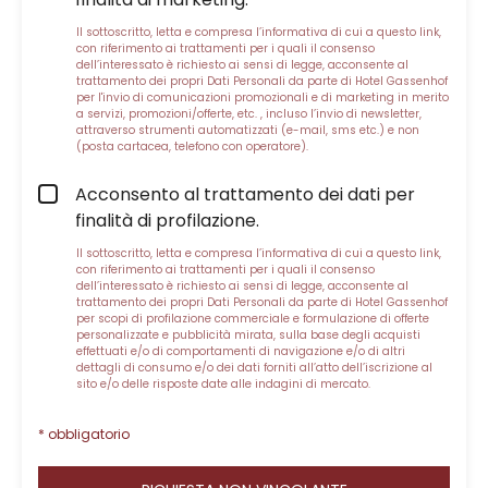
Il sottoscritto, letta e compresa
l’informativa di cui a questo link
,
con riferimento ai trattamenti per i quali il consenso
dell’interessato è richiesto ai sensi di legge, acconsente al
trattamento dei propri Dati Personali da parte di Hotel Gassenhof
per l'invio di comunicazioni promozionali e di marketing in merito
a servizi, promozioni/offerte, etc. , incluso l’invio di newsletter,
attraverso strumenti automatizzati (e-mail, sms etc.) e non
(posta cartacea, telefono con operatore).
Acconsento al trattamento dei dati per
finalità di profilazione.
Il sottoscritto, letta e compresa
l’informativa di cui a questo link
,
con riferimento ai trattamenti per i quali il consenso
dell’interessato è richiesto ai sensi di legge, acconsente al
trattamento dei propri Dati Personali da parte di Hotel Gassenhof
per scopi di profilazione commerciale e formulazione di offerte
personalizzate e pubblicità mirata, sulla base degli acquisti
effettuati e/o di comportamenti di navigazione e/o di altri
dettagli di consumo e/o dei dati forniti all’atto dell’iscrizione al
sito e/o delle risposte date alle indagini di mercato.
* obbligatorio