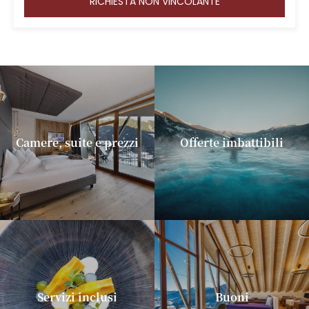
RICHIESTA NON VINCOLANTE
Camere, suite e prezzi
Offerte imbattibili
Servizi inclusi
Buoni