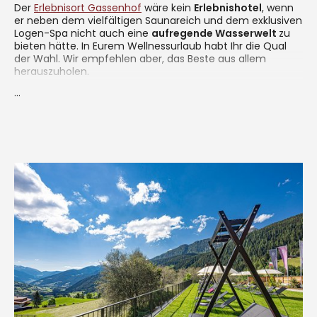
Der
Erlebnisort Gassenhof
wäre kein
Erlebnishotel
, wenn
er neben dem vielfältigen Saunareich und dem exklusiven
Logen-Spa nicht auch eine
aufregende Wasserwelt
zu
bieten hätte. In Eurem Wellnessurlaub habt Ihr die Qual
der Wahl. Wir empfehlen aber, das Beste aus allem
herauszuholen.
...
In unserem Erlebnis-Indoor-Pool werden selbst
wasserscheue Ratten zu echten Badenixen. Die
Gegenstromanlage verspricht ausgelassenen
Spaß für
Groß und Klein
und der Wasserfall lädt zum Plantschen
und Pritscheln ein.