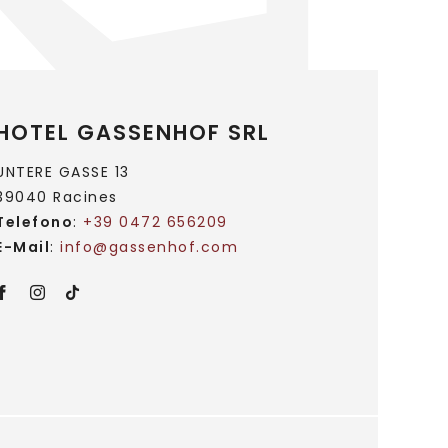
HOTEL GASSENHOF SRL
UNTERE GASSE 13
39040 Racines
Telefono
:
+39 0472 656209
E-Mail
:
info@
gassenhof.
com