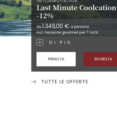
30/7/2026-29/8/2026
Last Minute Coolcation
-12%
1.349,00 €
da
a persona
incl. Pensione gourmet per
7 notti
DI PIÙ
PRENOTA
RICHIESTA
TUTTE LE OFFERTE