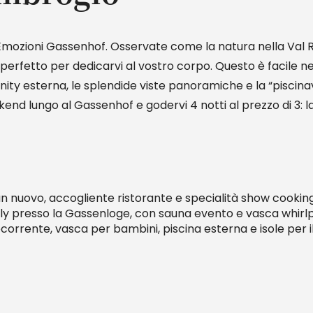
le Emozioni Gassenhof. Osservate come la natura nella Val
 perfetto per dedicarvi al vostro corpo. Questo è facile n
inity esterna, le splendide viste panoramiche e la “piscin
nd lungo al Gassenhof e godervi 4 notti al prezzo di 3: l
 nuovo, accogliente ristorante e specialità show cooking
nly presso la Gassenloge, con sauna evento e vasca whirl
orrente, vasca per bambini, piscina esterna e isole per il