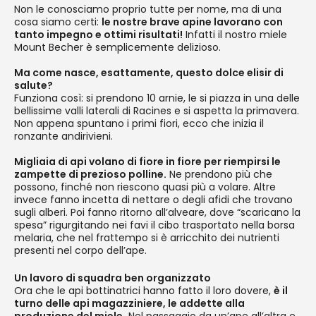
Non le conosciamo proprio tutte per nome, ma di una
cosa siamo certi:
le nostre brave apine lavorano con
tanto impegno e ottimi risultati!
Infatti il nostro miele
Mount Becher è semplicemente delizioso.
Ma come nasce, esattamente, questo dolce elisir di
salute?
Funziona così: si prendono 10 arnie, le si piazza in una delle
bellissime valli laterali di Racines e si aspetta la primavera.
Non appena spuntano i primi fiori, ecco che inizia il
ronzante andirivieni.
Migliaia di api volano di fiore in fiore per riempirsi le
zampette di prezioso polline.
Ne prendono più che
possono, finché non riescono quasi più a volare. Altre
invece fanno incetta di nettare o degli afidi che trovano
sugli alberi. Poi fanno ritorno all’alveare, dove “scaricano la
spesa” rigurgitando nei favi il cibo trasportato nella borsa
melaria, che nel frattempo si è arricchito dei nutrienti
presenti nel corpo dell’ape.
Un lavoro di squadra ben organizzato
Ora che le api bottinatrici hanno fatto il loro dovere,
è il
turno delle api magazziniere, le addette alla
produzione del miele.
Nel passaggio da un’ape all’altra e