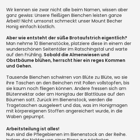
Wir kennen sie zwar nicht alle beim Namen, wissen aber
ganz gewiss: Unsere fleißigen Bienchen leisten ganze
Arbeit! Nicht umsonst schmeckt unser Mount Becher
Honig einfach köstlich.
Aber wie entsteht der süße Brotaufstrich eigentlich?
Man nehme 10 Bienenstöcke, platziere diese in einem der
wunderschönen Seitentäler im Ratschingstal und warte
auf den Frühling.
Sobald die Almenwiesen und
Obstbäume blühen, herrscht hier ein reges Kommen
und Gehen.
Tausende Bienchen schwirren von Blüte zu Blüte, wo sie
ihre Taschen an den Beinchen mit Pollen vollstopfen, bis
sie kaum noch fliegen können. Andere fressen sich am
Blütennektar oder am Honigtau der Blattläuse auf den
Bäumen satt. Zurück im Bienenstock, werden die
Tragetaschen ausgeleert und das, was im Honigmagen
mit körpereigenen Stoffen angereichert wurde, in die
Waben gepumpt.
Arbeitsteilung ist alles!
Nun sind die Pflegebienen im Bienenstock an der Reihe.
Indem der Nektar von einer Biene zur nächsten