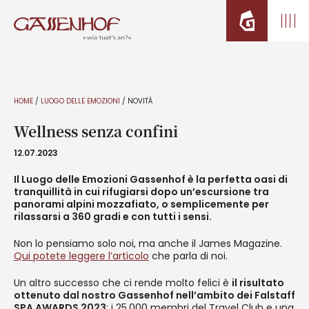
HOME
/
LUOGO DELLE EMOZIONI
/
NOVITÀ
Wellness senza confini
12.07.2023
Il Luogo delle Emozioni Gassenhof è la perfetta oasi di
tranquillità in cui rifugiarsi dopo un’escursione tra
panorami alpini mozzafiato, o semplicemente per
rilassarsi a 360 gradi e con tutti i sensi.
Non lo pensiamo solo noi, ma anche il James Magazine.
Qui potete leggere l’articolo
che parla di noi.
Un altro successo che ci rende molto felici è
il risultato
ottenuto dal nostro Gassenhof nell’ambito dei Falstaff
SPA AWARDS 2023
: i 25.000 membri del Travel Club e una