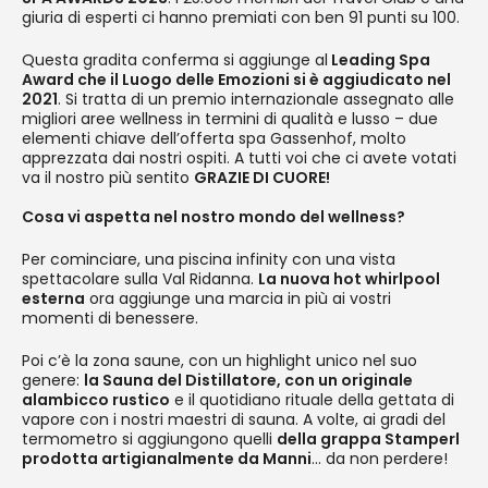
giuria di esperti ci hanno premiati con ben 91 punti su 100.
Questa gradita conferma si aggiunge al
Leading Spa
Award che il Luogo delle Emozioni si è aggiudicato nel
2021
. Si tratta di un premio internazionale assegnato alle
migliori aree wellness in termini di qualità e lusso – due
elementi chiave dell’offerta spa Gassenhof, molto
apprezzata dai nostri ospiti. A tutti voi che ci avete votati
va il nostro più sentito
GRAZIE DI CUORE!
Cosa vi aspetta nel nostro mondo del wellness?
Per cominciare, una piscina infinity con una vista
spettacolare sulla Val Ridanna.
La nuova hot whirlpool
esterna
ora aggiunge una marcia in più ai vostri
momenti di benessere.
Poi c’è la zona saune, con un highlight unico nel suo
genere:
la Sauna del Distillatore, con un originale
alambicco rustico
e il quotidiano rituale della gettata di
vapore con i nostri maestri di sauna. A volte, ai gradi del
termometro si aggiungono quelli
della grappa Stamperl
prodotta artigianalmente da Manni
… da non perdere!