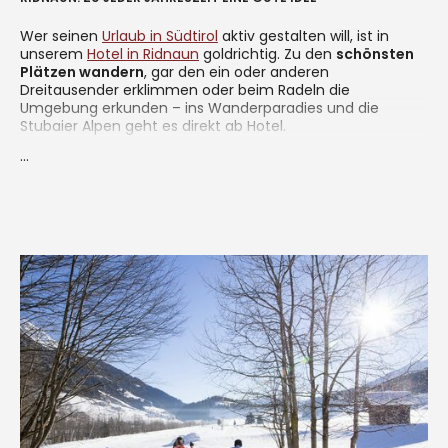
Wer seinen
Urlaub in Südtirol
aktiv gestalten will, ist in
unserem
Hotel in Ridnaun
goldrichtig. Zu den
schönsten
Plätzen wandern
, gar den ein oder anderen
Dreitausender erklimmen oder beim Radeln die
Umgebung erkunden – ins Wanderparadies und die
Stubaier Alpen geht es direkt ab Hotel.
...
Im Winter warten die sonnenverwöhnten Skigebiete der
Umgebung auf leidenschaftliche Pistenraudis. Anfänger
und Kinder versuchen ihre ersten Schwünge am liebsten
beim
Skilift Gasse
, der gleich neben unserem Hotel im
Ridnauntal startet.