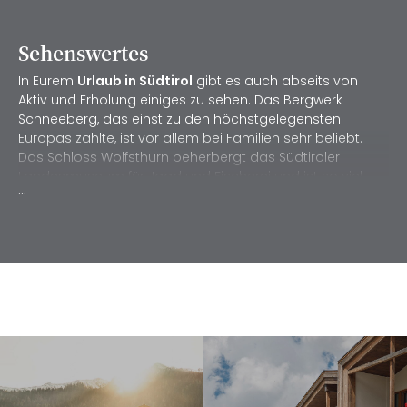
Sehenswertes
In Eurem
Urlaub in Südtirol
gibt es auch abseits von
Aktiv und Erholung einiges zu sehen. Das Bergwerk
Schneeberg, das einst zu den höchstgelegensten
Europas zählte, ist vor allem bei Familien sehr beliebt.
Das Schloss Wolfsthurn beherbergt das Südtiroler
Landesmuseum für Jagd und Fischerei und ist so viel
...
mehr als nur ein gutes Schlechtwetterprogramm.