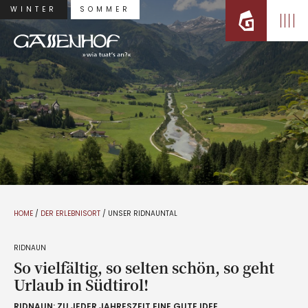
WINTER
SOMMER
HOME
/
DER ERLEBNISORT
/
UNSER RIDNAUNTAL
RIDNAUN
So vielfältig, so selten schön, so geht
Urlaub in Südtirol!
RIDNAUN: ZU JEDER JAHRESZEIT EINE GUTE IDEE