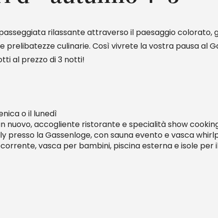
passeggiata rilassante attraverso il paesaggio colorato, go
e prelibatezze culinarie. Così vivrete la vostra pausa al G
ti al prezzo di 3 notti!
nica o il lunedì
 nuovo, accogliente ristorante e specialità show cooking
nly presso la Gassenloge, con sauna evento e vasca whirl
orrente, vasca per bambini, piscina esterna e isole per il