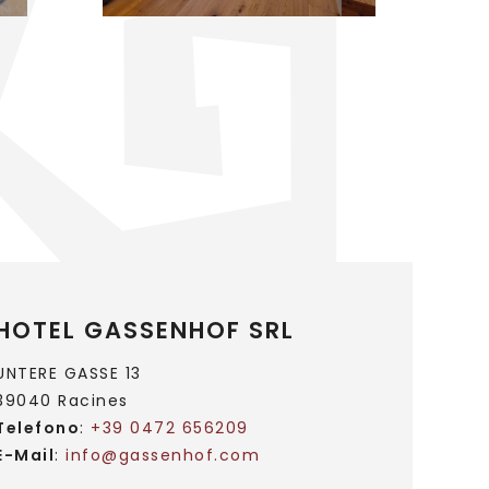
HOTEL GASSENHOF SRL
UNTERE GASSE 13
39040 Racines
Telefono
:
+39 0472 656209
E-Mail
:
info@
gassenhof.
com