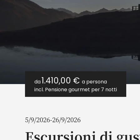
1.410,00 €
da
a persona
incl. Pensione gourmet per
7 notti
5/9/2026-26/9/2026
Escursioni di gus